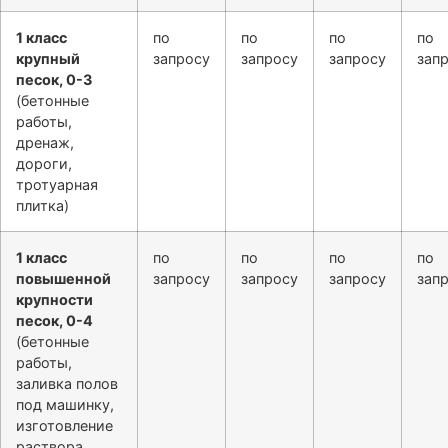
1 класс
по
по
по
по
крупный
запросу
запросу
запросу
зап
песок, 0-3
(бетонные
работы,
дренаж,
дороги,
тротуарная
плитка)
1 класс
по
по
по
по
повышенной
запросу
запросу
запросу
зап
крупности
песок, 0-4
(бетонные
работы,
заливка полов
под машинку,
изготовление
раствора