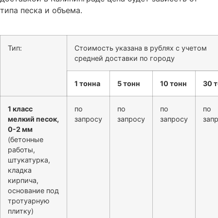
типа песка и объема.
Тип:
Стоимость указана в рублях с учетом
средней доставки по городу
1 тонна
5 тонн
10 тонн
30 
1 класс
по
по
по
по
мелкий песок,
запросу
запросу
запросу
зап
0-2 мм
(бетонные
работы,
штукатурка,
кладка
кирпича,
основание под
тротуарную
плитку)